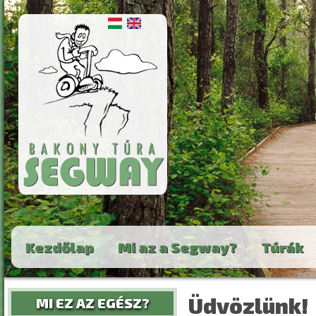
Ugrás a tartalomra
Kezdőlap
Mi az a Segway?
Túrák
Üdvözlünk!
MI EZ AZ EGÉSZ?