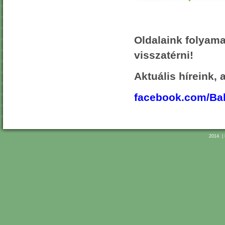
Oldalaink folyama
visszatérni!
Aktuális híreink,
facebook.com/B
2014. |