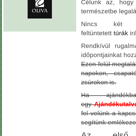
Célunk az, hogy 
természetbe legalá
Nincs két e
feltüntetett
túrák
ir
Rendkívül rugalm
időpontjainkat hozz
Ezen felül megtal
napokon, csapaté
zsúrokon is.
Ha ajándék
egy
Ajándékutalv
fel velünk a kapcs
segítünk emlékeze
Az első