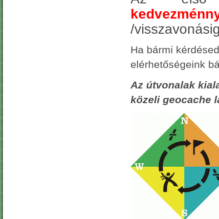
kedvezménny
/visszavonásig
Ha bármi kérdésed 
elérhetőségeink b
Az útvonalak kial
közeli geocache 