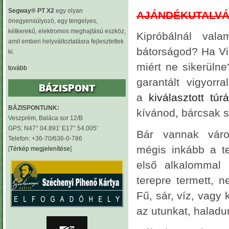
Segway® PT X2
egy olyan
AJÁNDÉKUTALVÁ
önegyensúlyozó, egy tengelyes,
kétkerekű, elektromos meghajtású eszköz,
Kipróbálnál val
amit emberi helyváltoztatásra fejlesztettek
bátorságod? Ha Vil
ki.
miért ne sikerüln
tovább
garantált vigyorr
BÁZISPONT
a
kiválasztott túr
BÁZISPONTUNK:
kívánod, bárcsak s
Veszprém, Baláca sor 12/B
GPS: N47° 04.891' E17° 54.005'
Bár vannak váro
Telefon: +36-70/636-0-786
mégis inkább a te
[
Térkép megjelenítése
]
első alkalomma
terepre termett, 
Fű, sár, víz, vagy 
az utunkat, haladun