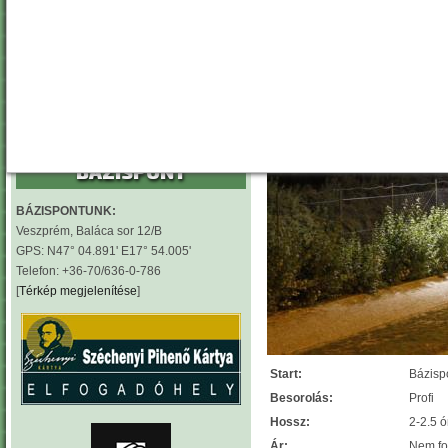
Segway® PT X2
egy olyan
Éjszakai túra Ve
önegyensúlyozó, egy tengelyes,
kétkerekű, elektromos meghajtású eszköz,
amit emberi helyváltoztatásra fejlesztettek
ki.
tovább
BÁZISPONT
BÁZISPONTUNK:
Veszprém, Baláca sor 12/B
GPS: N47° 04.891' E17° 54.005'
Telefon: +36-70/636-0-786
[
Térkép megjelenítése
]
Start:
Bázisp
Besorolás:
Profi
Hossz:
2-2.5 
Ár:
Nem fo