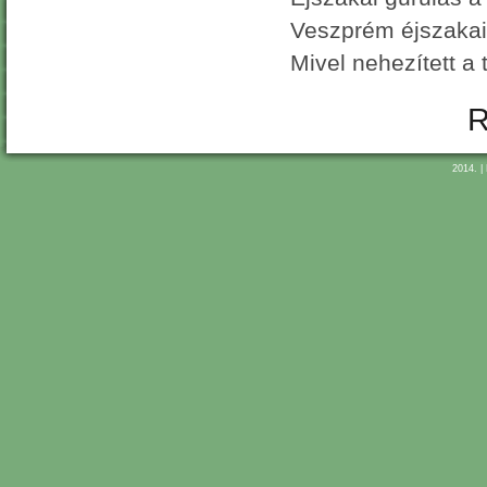
Veszprém éjszakai 
Mivel nehezített a 
R
2014. |