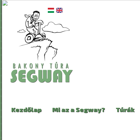
Ugrás a tartalomra
Kezdőlap
Mi az a Segway?
Túrák
08. Éjszakai
MI EZ AZ EGÉSZ?