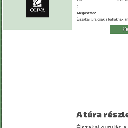
:
Megosztás:
Éjszakai túra csakis bátraknak! (
A túra részl
Éjszakai gurulás a